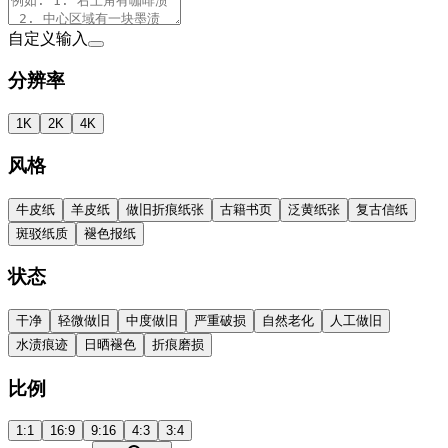
自定义输入
分辨率
1K
2K
4K
风格
牛皮纸
羊皮纸
做旧折痕纸张
古籍书页
泛黄纸张
复古信纸
斑驳纸质
褪色报纸
状态
干净
轻微做旧
中度做旧
严重破损
自然老化
人工做旧
水渍痕迹
日晒褪色
折痕磨损
比例
1:1
16:9
9:16
4:3
3:4